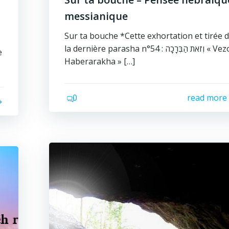
messianique
Sur ta bouche *Cette exhortation et tirée 
la dernière parasha n°54 : וְזֹאת הַבְּרָכָה « Vezot
e
Haberarakha » […]
0
read more