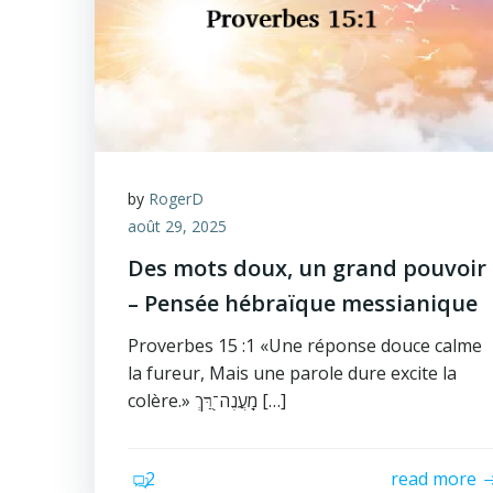
by
RogerD
août 29, 2025
Des mots doux, un grand pouvoir
– Pensée hébraïque messianique
Proverbes 15 :1 «Une réponse douce calme
la fureur, Mais une parole dure excite la
colère.» מַֽעֲנֶה־רַּ֭ךְ […]
2
read more