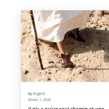
by
RogerD
février 1, 2026
Il n’y a qu’un seul chemin et une