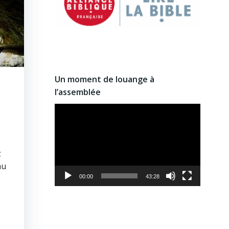
Un moment de louange à
l’assemblée
Lecteur
vidéo
z
au
00:00
43:28