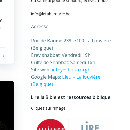
ou samedi pour le shabbat, écrivez-nous!
info@letabernacle.be
de
Adresse :
Rue de Baume 239, 7100 La Louvière
(Belgique)
Erev shabbat: Vendredi 19h
Culte de Shabbat: Samedi 16h
Site web:
bethyeshoua.org/
Google Maps:
Lieu – La louvière
(Belgique)
Lire la Bible est ressources biblique
Cliquez sur l’image