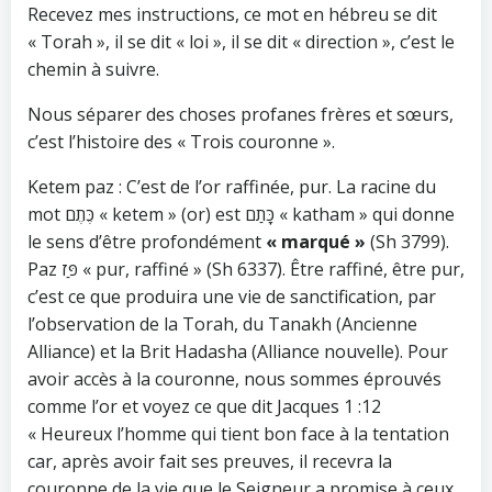
Recevez mes instructions, ce mot en hébreu se dit
« Torah », il se dit « loi », il se dit « direction », c’est le
chemin à suivre.
Nous séparer des choses profanes frères et sœurs,
c’est l’histoire des « Trois couronne ».
Ketem paz : C’est de l’or raffinée, pur. La racine du
mot כֶּתֶם « ketem » (or) est כָּתַם « katham » qui donne
le sens d’être profondément
« marqué »
(Sh 3799).
Paz פַּז « pur, raffiné » (Sh 6337). Être raffiné, être pur,
c’est ce que produira une vie de sanctification, par
l’observation de la Torah, du Tanakh (Ancienne
Alliance) et la Brit Hadasha (Alliance nouvelle). Pour
avoir accès à la couronne, nous sommes éprouvés
comme l’or et voyez ce que dit Jacques 1 :12
« Heureux l’homme qui tient bon face à la tentation
car, après avoir fait ses preuves, il recevra la
couronne de la vie que le Seigneur a promise à ceux