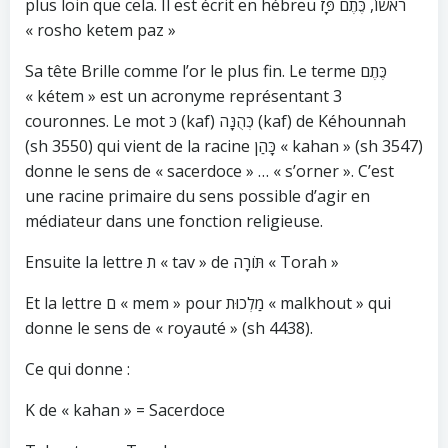
plus loin que cela. Il est écrit en hébreu רֹאשׁוֹ, כֶּתֶם פָּז
« rosho ketem paz »
Sa tête Brille comme l’or le plus fin. Le terme כֶּתֶם
« kétem » est un acronyme représentant 3
couronnes. Le mot כּ (kaf) כְּהֻנָּה (kaf) de Kéhounnah
(sh 3550) qui vient de la racine כָּהַן « kahan » (sh 3547)
donne le sens de « sacerdoce » … « s’orner ». C’est
une racine primaire du sens possible d’agir en
médiateur dans une fonction religieuse.
Ensuite la lettre ת « tav » de תֹּורָה « Torah »
Et la lettre ם « mem » pour מַלְכוּת « malkhout » qui
donne le sens de « royauté » (sh 4438).
Ce qui donne :
K de « kahan » = Sacerdoce