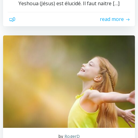
Yeshoua (Jésus) est élucidé. Il faut naitre […]
0
read more
by
RogerD