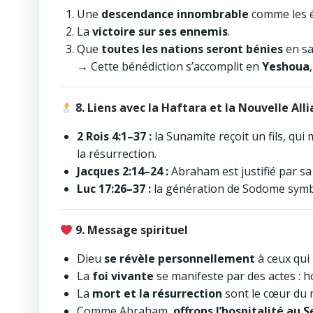
Une
descendance innombrable
comme les é
La
victoire sur ses ennemis
.
Que
toutes les nations seront bénies
en sa
→ Cette bénédiction s’accomplit en
Yeshoua
8. Liens avec la Haftara et la Nouvelle All
2 Rois 4:1–37 :
la Sunamite reçoit un fils, qui
la résurrection.
Jacques 2:14–24 :
Abraham est justifié par sa
Luc 17:26–37 :
la génération de Sodome symbo
9. Message spirituel
Dieu
se révèle personnellement
à ceux qui 
La
foi vivante
se manifeste par des actes : ho
La
mort et la résurrection
sont le cœur du
Comme Abraham,
offrons l’hospitalité au 