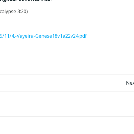
ocalypse 3:20)
25/11/4.-Vayeira-Genese18v1a22v24.pdf
Post
Nex
navigation