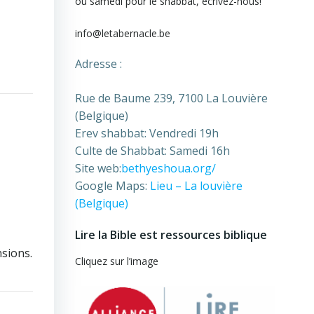
ou samedi pour le shabbat, écrivez-nous!
info@letabernacle.be
Adresse :
Rue de Baume 239, 7100 La Louvière
(Belgique)
Erev shabbat: Vendredi 19h
Culte de Shabbat: Samedi 16h
Site web:
bethyeshoua.org/
Google Maps:
Lieu – La louvière
(Belgique)
Lire la Bible est ressources biblique
nsions.
Cliquez sur l’image