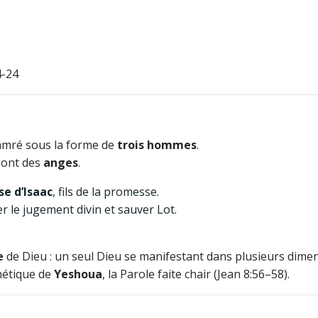
4-24
amré sous la forme de
trois hommes
.
 sont des
anges
.
e d’Isaac
, fils de la promesse.
 le jugement divin et sauver Lot.
e
de Dieu : un seul Dieu se manifestant dans plusieurs dime
hétique de
Yeshoua
, la Parole faite chair (Jean 8:56–58).