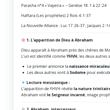
Parasha n°4 « Vayeira » – Genèse 18 :1 à 22 :24
Haftara (Les prophètes) 2 Rois 4 :1-37
La Nouvelle Alliance : Luc 17 :26-37 ; Jacques 2 :1
1. L’apparition de Dieu à Abraham
Dieu apparaît à Abraham près des chênes de M
L’un est identifié comme
YHVH
, les deux autres
Le premier annonce la
naissance miraculeus
Les deux autres vont à
Sodome
pour exécuter
Lecture messianique :
L’apparition de YHVH révèle
la nature trinitair
Abraham voit
le Seigneur incarné
, image prop
2. Abraham, intercesseur