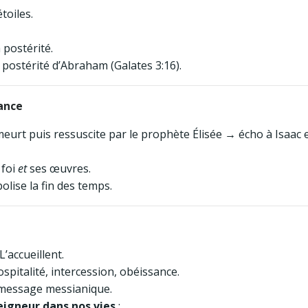
toiles.
 postérité.
, postérité d’Abraham (Galates 3:16).
iance
 meurt puis ressuscite par le prophète Élisée → écho à Isaac 
 foi
et
ses œuvres.
lise la fin des temps.
L’accueillent.
spitalité, intercession, obéissance.
 message messianique.
Seigneur dans nos vies
: