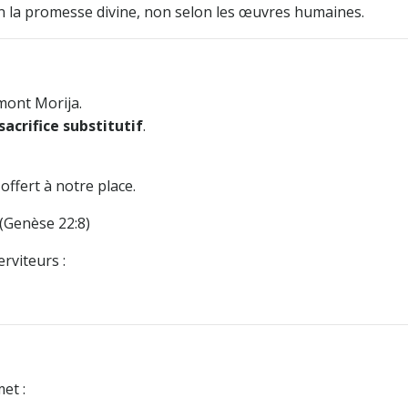
lon la promesse divine, non selon les œuvres humaines.
mont Morija.
 sacrifice substitutif
.
offert à notre place.
 (Genèse 22:8)
erviteurs :
et :