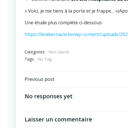
« Voici, je me tiens à la porte et je frappe… »(Ap
Une étude plus complète ci-dessous
https://letabernacle.be/wp-content/uploads/20
Categories:
Non classé
Tags:
No Tag
Post
Previous post
navigation
No responses yet
Laisser un commentaire