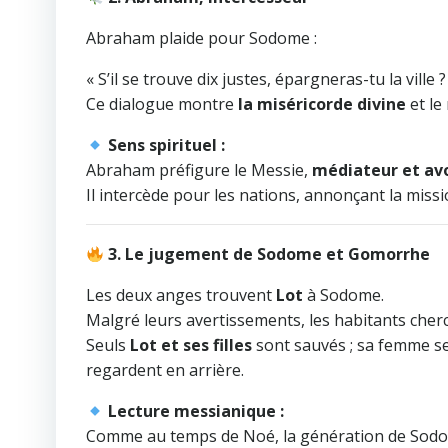
Abraham plaide pour Sodome :
« S’il se trouve dix justes, épargneras-tu la ville ?
Ce dialogue montre
la miséricorde divine
et le
Sens spirituel :
Abraham préfigure le Messie,
médiateur et av
Il intercède pour les nations, annonçant la missi
3. Le jugement de Sodome et Gomorrhe
Les deux anges trouvent
Lot
à Sodome.
Malgré leurs avertissements, les habitants cherc
Seuls
Lot et ses filles
sont sauvés ; sa femme s
regardent en arrière.
Lecture messianique :
Comme au temps de Noé, la génération de Sodom