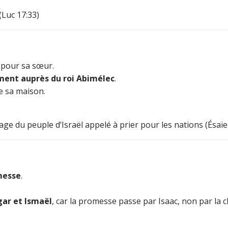
(Luc 17:33)
h pour sa sœur.
ment auprès du roi Abimélec
.
e sa maison.
mage du peuple d’Israël appelé à prier pour les nations (Ésaïe 
messe
.
gar et Ismaël
, car la promesse passe par Isaac, non par la c