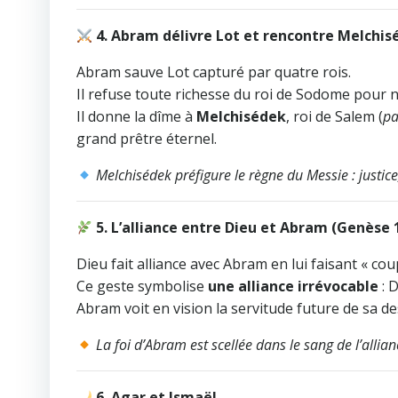
4. Abram délivre Lot et rencontre Melchis
Abram sauve Lot capturé par quatre rois.
Il refuse toute richesse du roi de Sodome pour 
Il donne la dîme à
Melchisédek
, roi de Salem (
pa
grand prêtre éternel.
Melchisédek préfigure le règne du Messie : justice
5. L’alliance entre Dieu et Abram (Genèse 
Dieu fait alliance avec Abram en lui faisant « co
Ce geste symbolise
une alliance irrévocable
: 
Abram voit en vision la servitude future de sa d
La foi d’Abram est scellée dans le sang de l’allia
6. Agar et Ismaël