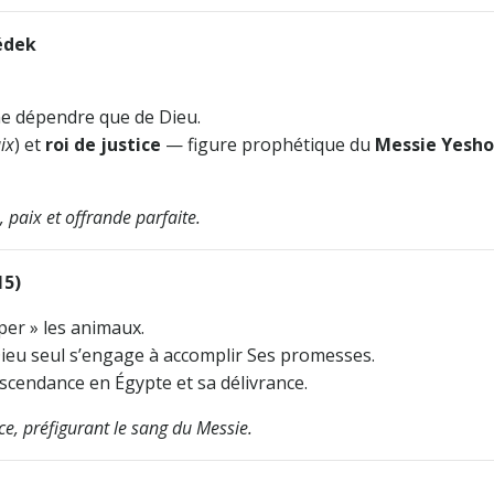
édek
ne dépendre que de Dieu.
ix
) et
roi de justice
— figure prophétique du
Messie Yesh
, paix et offrande parfaite.
15)
uper » les animaux.
Dieu seul s’engage à accomplir Ses promesses.
escendance en Égypte et sa délivrance.
nce, préfigurant le sang du Messie.