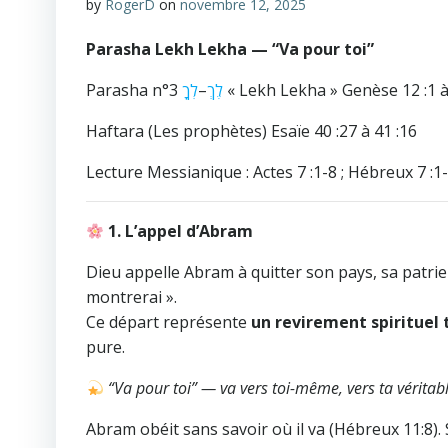
by
RogerD
on
novembre 12, 2025
Parasha Lekh Lekha — “Va pour toi”
Parasha n°3
לְךָ
–
לֶךְ
« Lekh Lekha » Genèse 12 :1 à
Haftara (Les prophètes) Esaïe 40 :27 à 41 :16
Lecture Messianique : Actes 7 :1-8 ; Hébreux 7 :1
1. L’appel d’Abram
Dieu appelle Abram à quitter son pays, sa patrie 
montrerai ».
Ce départ représente
un revirement spirituel 
pure.
“Va pour toi” — va vers toi-même, vers ta véritable
Abram obéit sans savoir où il va (Hébreux 11:8). 