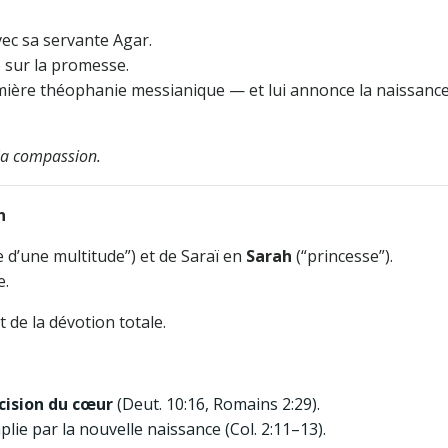
vec sa servante Agar.
é sur la promesse.
mière théophanie messianique — et lui annonce la naissance
 Sa compassion.
n
 d’une multitude”) et de Saraï en
Sarah
(“princesse”).
e.
 de la dévotion totale.
ncision du cœur
(Deut. 10:16, Romains 2:29).
ie par la nouvelle naissance (Col. 2:11–13).