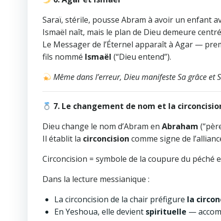
Saraï, stérile, pousse Abram à avoir un enfant a
Ismaël naît, mais le plan de Dieu demeure centr
Le Messager de l’Éternel apparaît à Agar — pre
fils nommé
Ismaël
(“Dieu entend”).
Même dans l’erreur, Dieu manifeste Sa grâce et
7. Le changement de nom et la circoncisio
Dieu change le nom d’Abram en
Abraham
(“père
Il établit la
circoncision
comme signe de l’allianc
Circoncision = symbole de la coupure du péché et
Dans la lecture messianique :
La circoncision de la chair préfigure
la circo
En Yeshoua, elle devient
spirituelle
— accompl