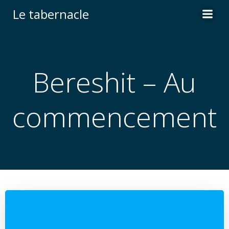
Aller
Le tabernacle
au
contenu
Bereshit – Au
commencement