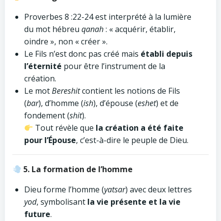
Proverbes 8 :22-24 est interprété à la lumière
du mot hébreu
qanah
: « acquérir, établir,
oindre », non « créer ».
Le Fils n’est donc pas créé mais
établi depuis
l’éternité
pour être l’instrument de la
création.
Le mot
Bereshit
contient les notions de Fils
(
bar
), d’homme (
ish
), d’épouse (
eshet
) et de
fondement (
shit
).
Tout révèle que
la création a été faite
pour l’Épouse
, c’est-à-dire le peuple de Dieu.
5. La formation de l’homme
Dieu forme l’homme (
yatsar
) avec deux lettres
yod
, symbolisant
la vie présente et la vie
future
.