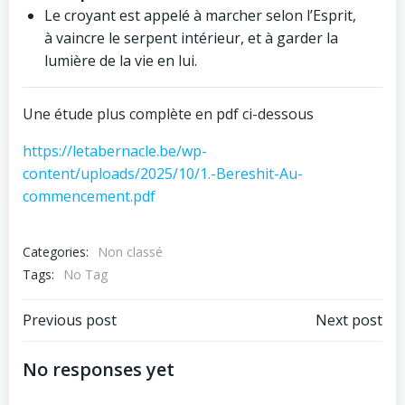
Le croyant est appelé à marcher selon l’Esprit,
à vaincre le serpent intérieur, et à garder la
lumière de la vie en lui.
Une étude plus complète en pdf ci-dessous
https://letabernacle.be/wp-
content/uploads/2025/10/1.-Bereshit-Au-
commencement.pdf
Categories:
Non classé
Tags:
No Tag
Post
Post
Previous post
Next post
navigation
navigation
No responses yet