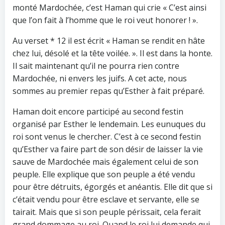
monté Mardochée, c’est Haman qui crie « C’est ainsi
que l’on fait à l’homme que le roi veut honorer ! ».
Au verset * 12 il est écrit « Haman se rendit en hâte
chez lui, désolé et la tête voilée. ». Il est dans la honte.
Il sait maintenant qu’il ne pourra rien contre
Mardochée, ni envers les juifs. A cet acte, nous
sommes au premier repas qu’Esther à fait préparé.
Haman doit encore participé au second festin
organisé par Esther le lendemain. Les eunuques du
roi sont venus le chercher. C’est à ce second festin
qu’Esther va faire part de son désir de laisser la vie
sauve de Mardochée mais également celui de son
peuple. Elle explique que son peuple a été vendu
pour être détruits, égorgés et anéantis. Elle dit que si
c’était vendu pour être esclave et servante, elle se
tairait. Mais que si son peuple périssait, cela ferait
grand dommage au roi. Quand le roi lui demande qui